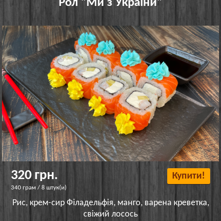
Рол "Ми з України"
320 грн.
Купити!
340 грам / 8 штук(и)
Рис, крем-сир Філадельфія, манго, варена креветка,
свіжий лосось