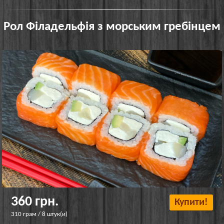
Рол Філадельфія з морським гребінцем
360 грн.
Купити!
310 грам / 8 штук(и)