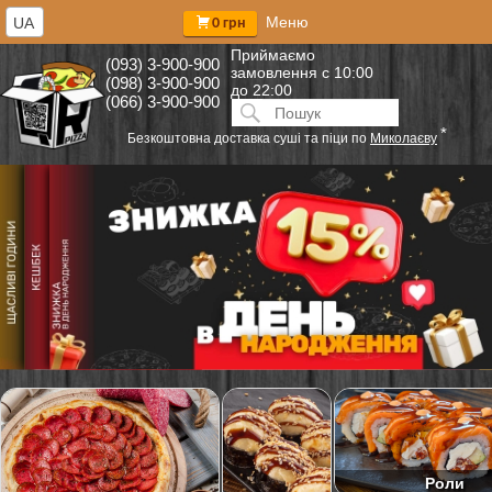
Меню
UA
0 грн
Приймаємо
(093) 3-900-900
замовлення
с 10:00
(098) 3-900-900
до 22:00
(066) 3-900-900
Искать:
ПОИСК
*
Безкоштовна доставка суші та піци по
Миколаєву
Роли