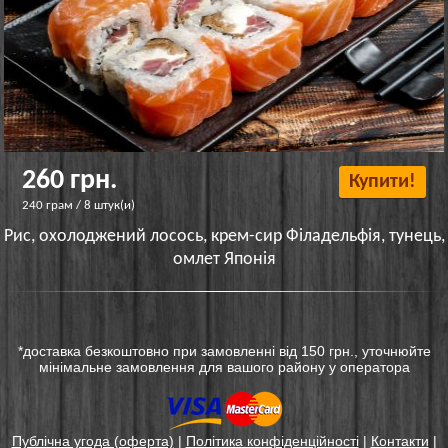
260 грн.
Купити!
240 грам / 8 штук(и)
Рис, охолоджений лосось, крем-сир Філадельфія, тунець,
омлет Японія
*доставка безкоштовно при замовленні від 150 грн., уточнюйте
мінімальне замовлення для вашого району у оператора
Публічна угода (оферта)
|
Політика конфіденційності
|
Контакти
|