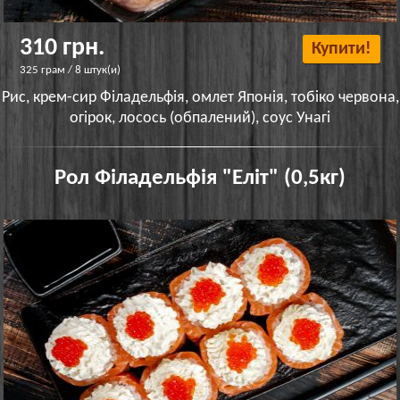
310 грн.
Купити!
325 грам / 8 штук(и)
Рис, крем-сир Філадельфія, омлет Японія, тобіко червона,
огірок, лосось (обпалений), соус Унагі
Рол Філадельфія "Еліт" (0,5кг)