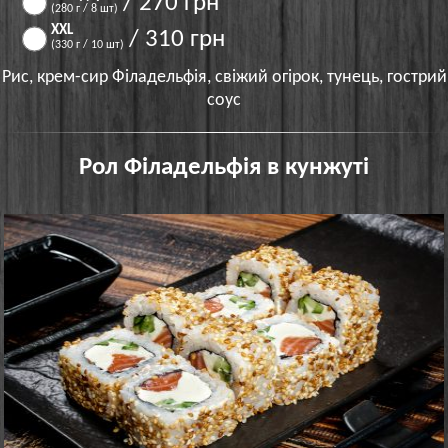
/ 270 грн
(280 г / 8 шт)
XXL
/ 310 грн
(330 г / 10 шт)
Рис, крем-сир Філадельфія, свіжий огірок, тунець, гострий
соус
Рол Філадельфія в кунжуті