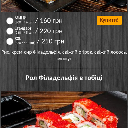
МИНИ
/ 160 грн
Купити!
(200 г / 6 шт)
Стандарт
/ 220 грн
(280 г / 8 шт)
XXL
/ 250 грн
(330 г / 10 шт)
Рис, крем-сир Філадельфія, свіжий огірок, свіжий лосось,
кунжут
Рол Філадельфія в тобіці