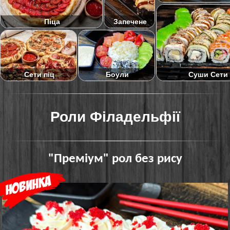
Піца
Запечене
Суши Сети
Сети піц
Боули
Роли Філадельфії
"Преміум" рол без рису