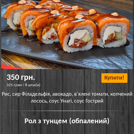
350 грн.
Купити!
325 грам / 8 штук(и)
Рис, сир Філадельфія, авокадо, в'ялені томати, копчений
лосось, соус Унагі, соус Гострий
Рол з тунцем (обпалений)