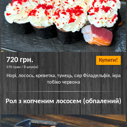
720 грн.
Купити!
370 грам / 8 штук(и)
Норі, лосось, креветка, тунець, сир Філадельфія, ікра
тобіко червона
Рол з копченим лососем (обпалений)