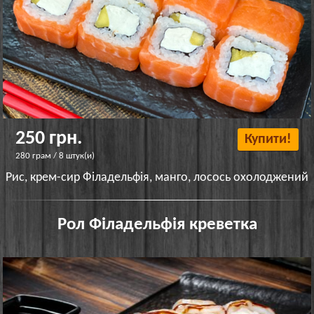
250 грн.
Купити!
280 грам / 8 штук(и)
Рис, крем-сир Філадельфія, манго, лосось охолоджений
Рол Філадельфія креветка