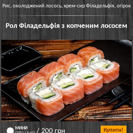
Рис, охолоджений лосось, крем-сир Філадельфія, огірок
Рол Філадельфія з копченим лососем
МИНИ
/ 200 грн
Купити!
(200 г / 6 шт)