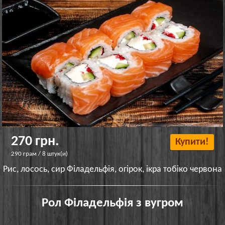
270 грн.
Купити!
290 грам / 8 штук(и)
Рис, лосось, сир Філадельфія, огірок, ікра тобіко червона
Рол Філадельфія з вугром