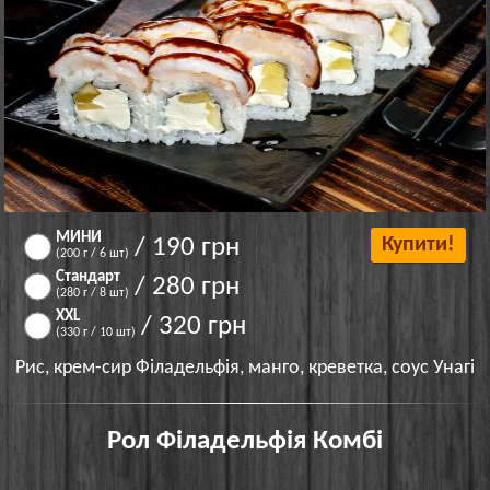
МИНИ
/ 190 грн
Купити!
(200 г / 6 шт)
Стандарт
/ 280 грн
(280 г / 8 шт)
XXL
/ 320 грн
(330 г / 10 шт)
Рис, крем-сир Філадельфія, манго, креветка, соус Унагі
Рол Філадельфія Комбі