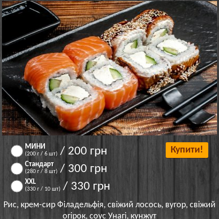
МИНИ
/ 200 грн
Купити!
(200 г / 6 шт)
Стандарт
/ 300 грн
(280 г / 8 шт)
XXL
/ 330 грн
(330 г / 10 шт)
Рис, крем-сир Філадельфія, свіжий лосось, вугор, свіжий
огірок, соус Унагі, кунжут