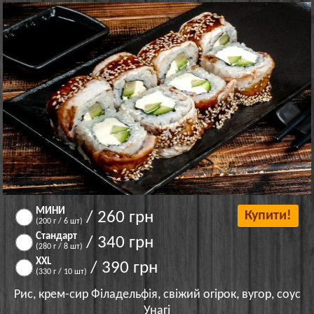
МИНИ
/ 260 грн
Купити!
(200 г / 6 шт)
Стандарт
/ 340 грн
(280 г / 8 шт)
XXL
/ 390 грн
(330 г / 10 шт)
Рис, крем-сир Філадельфія, свіжий огірок, вугор, соус
Унагі