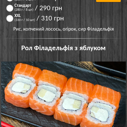
Стандарт
/ 290 грн
(280 г / 8 шт)
XXL
/ 310 грн
(330 г / 10 шт)
Рис, копчений лосось, огірок, сир Філадельфія
Рол Філадельфія з яблуком