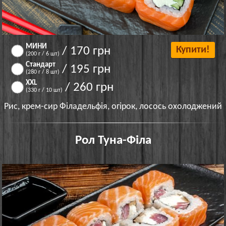
МИНИ
/ 170 грн
Купити!
(200 г / 6 шт)
Стандарт
/ 195 грн
(280 г / 8 шт)
XXL
/ 260 грн
(330 г / 10 шт)
Рис, крем-сир Філадельфія, огірок, лосось охолоджений
Рол Туна-Філа