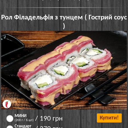
Рол Філадельфія з тунцем ( Гострий соус
)
МИНИ
/ 190 грн
Купити!
(200 г / 6 шт)
Стандарт