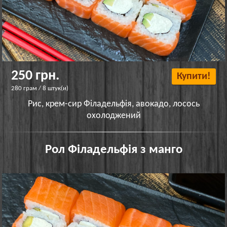
250 грн.
Купити!
280 грам / 8 штук(и)
Рис, крем-сир Філадельфія, авокадо, лосось
охолоджений
Рол Філадельфія з манго