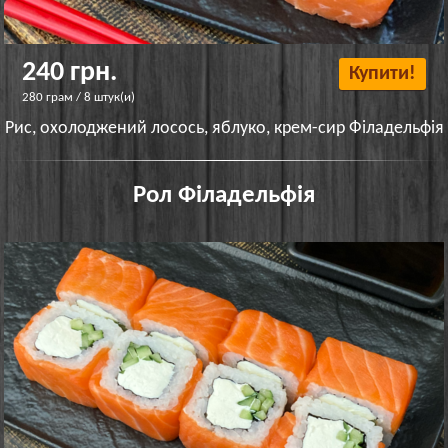
240 грн.
Купити!
280 грам / 8 штук(и)
Рис, охолоджений лосось, яблуко, крем-сир Філадельфія
Рол Філадельфія