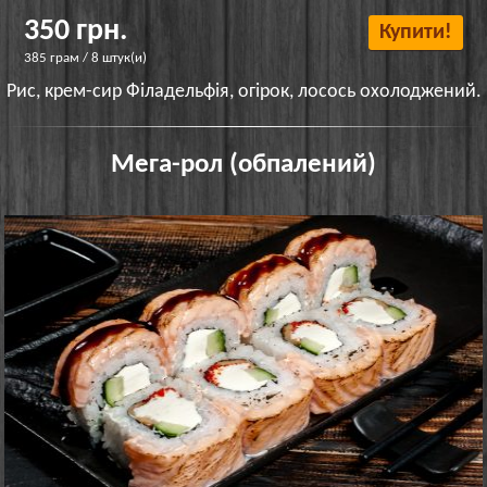
350 грн.
Купити!
385 грам / 8 штук(и)
Рис, крем-сир Філадельфія, огірок, лосось охолоджений.
Мега-рол (обпалений)