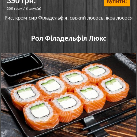
350 грн.
Купити!
305 грам / 8 штук(и)
Рис, крем-сир Філадельфія, свіжий лосось, ікра лосося
Рол Філадельфія Люкс