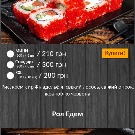
МИНИ
/ 210 грн
Купити!
(200 г / 6 шт)
Стандарт
/ 300 грн
(280 г / 8 шт)
XXL
/ 280 грн
(330 г / 10 шт)
Рис, крем-сир Філадельфія, свіжий лосось, свіжий огірок,
ікра тобіко червона
Рол Едем