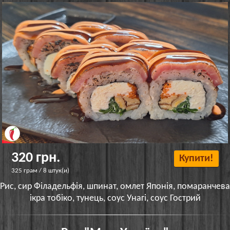
320 грн.
Купити!
325 грам / 8 штук(и)
Рис, сир Філадельфія, шпинат, омлет Японія, помаранчева
ікра тобіко, тунець, соус Унагі, соус Гострий