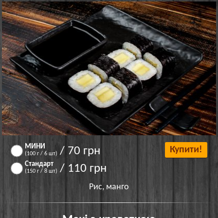
МИНИ
/ 70 грн
Купити!
(100 г / 6 шт)
Стандарт
/ 110 грн
(150 г / 8 шт)
Рис, манго