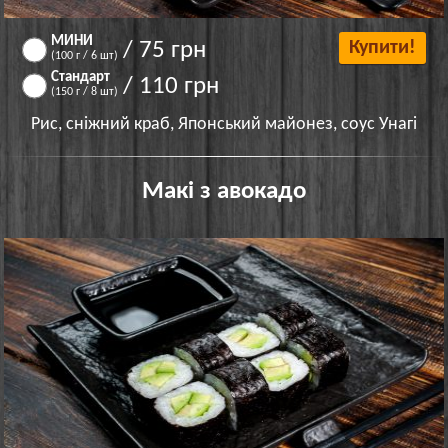
МИНИ
/ 75 грн
Купити!
(100 г / 6 шт)
Стандарт
/ 110 грн
(150 г / 8 шт)
Рис, сніжний краб, Японський майонез, соус Унагі
Макі з авокадо