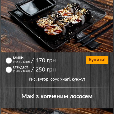
МИНИ
/ 170 грн
Купити!
(105 г / 6 шт)
Стандарт
/ 250 грн
(150 г / 8 шт)
Рис, вугор, соус Унагі, кунжут
Макі з копченим лососем