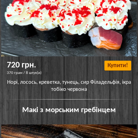
720 грн.
Купити!
370 грам / 8 штук(и)
Норі, лосось, креветка, тунець, сир Філадельфія, ікра
тобіко червона
Макі з морським гребінцем