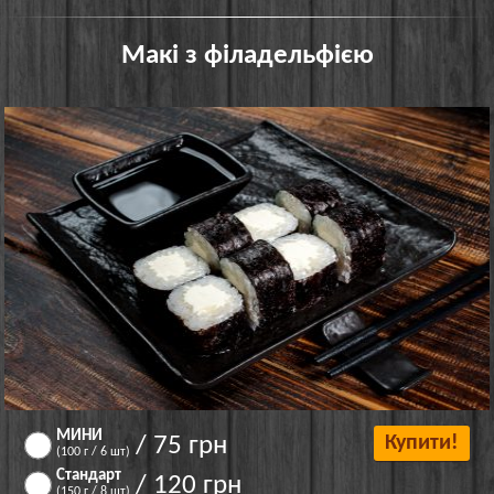
Макі з філадельфією
МИНИ
/ 75 грн
Купити!
(100 г / 6 шт)
Стандарт
/ 120 грн
(150 г / 8 шт)