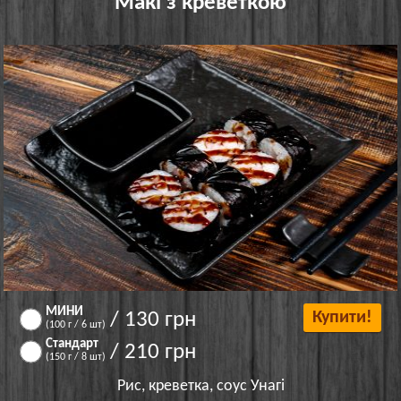
Макі з креветкою
МИНИ
/ 130 грн
Купити!
(100 г / 6 шт)
Стандарт
/ 210 грн
(150 г / 8 шт)
Рис, креветка, соус Унагі