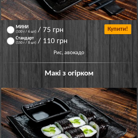
МИНИ
/ 75 грн
Купити!
(100 г / 6 шт)
Стандарт
/ 110 грн
(150 г / 8 шт)
Рис, авокадо
Макі з огірком