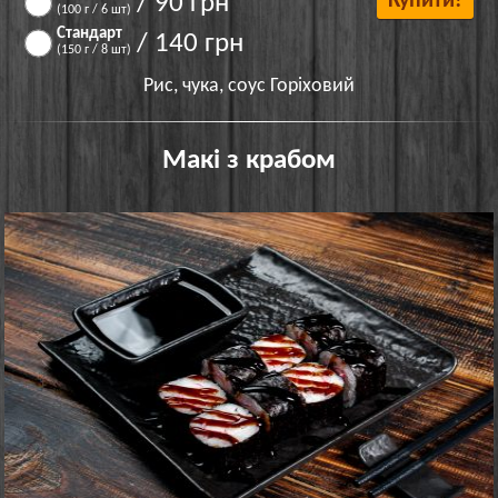
/ 90 грн
Купити!
(100 г / 6 шт)
Стандарт
/ 140 грн
(150 г / 8 шт)
Рис, чука, соус Горіховий
Макі з крабом