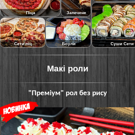
Піца
Запечене
Суши Сети
Сети піц
Боули
Макі роли
"Преміум" рол без рису