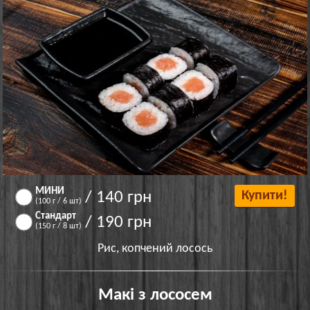
МИНИ
/ 140 грн
Купити!
(100 г / 6 шт)
Стандарт
/ 190 грн
(150 г / 8 шт)
Рис, копчений лосось
Макі з лососем