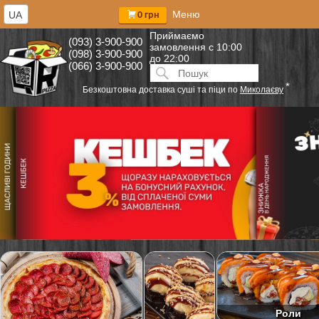
Меню
UA
0 грн
Приймаємо
(093) 3-900-900
замовлення
с 10:00
(098) 3-900-900
до 22:00
(066) 3-900-900
Искать:
ПОИСК
*
Безкоштовна доставка суші та піци по
Миколаєву
Роли