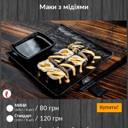
Маки з мідіями
МИНИ
/ 80 грн
Купити!
(100 г / 6 шт)
Стандарт
/ 120 грн
(150 г / 8 шт)