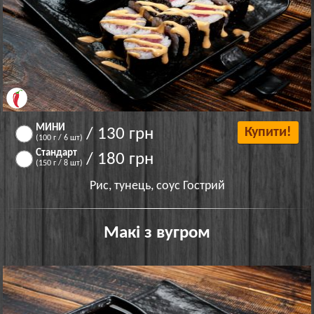
МИНИ
/ 130 грн
Купити!
(100 г / 6 шт)
Стандарт
/ 180 грн
(150 г / 8 шт)
Рис, тунець, соус Гострий
Макі з вугром