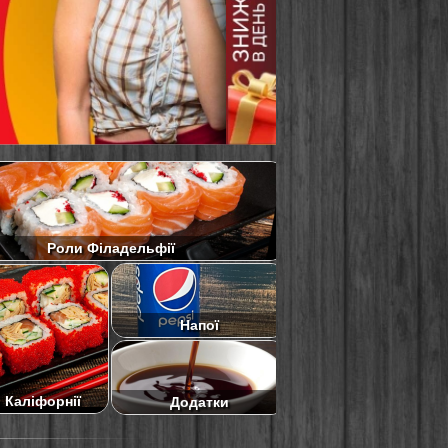
Роли Філадельфії
Напої
 Каліфорнії
Додатки