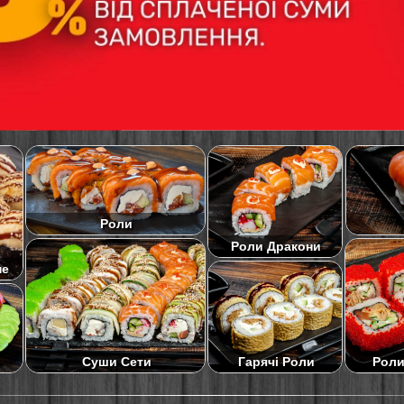
Роли
Роли Дракони
не
Суши Сети
Роли
Гарячі Роли