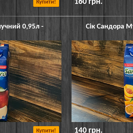
160 грн.
Купити!
учний 0,95л -
Сік Сандора М
140 грн.
Купити!