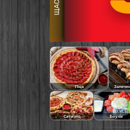
Піца
Запече
Сети піц
Боули