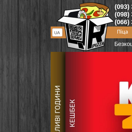
(093)
(098)
(066)
Піца
UA
Безко