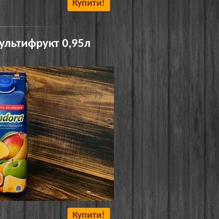
Купити!
ультифрукт 0,95л
Купити!