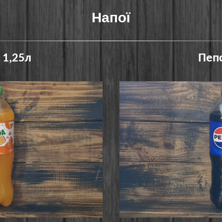
Напої
 1,25л
Пепс