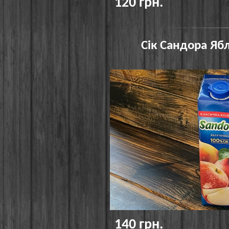
120 грн.
Сік Сандора Ябл
140 грн.