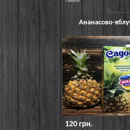
1 штук(и)
Ананасово-яблуч
120 грн.