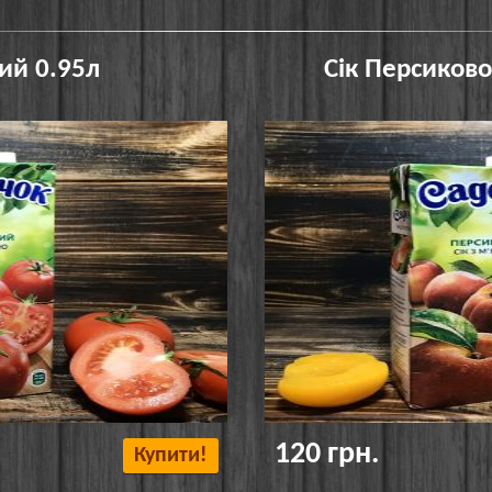
ий 0.95л
Сік Персиков
120 грн.
Купити!